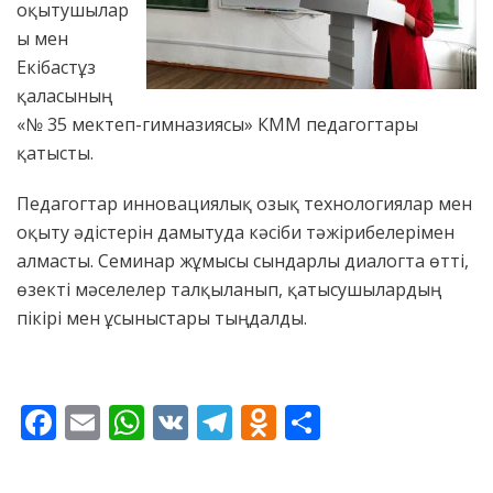
оқытушылар
ы мен
Екібастұз
қаласының
«№ 35 мектеп-гимназиясы» КММ педагогтары
қатысты.
Педагогтар инновациялық озық технологиялар мен
оқыту әдістерін дамытуда кәсіби тәжірибелерімен
алмасты. Семинар жұмысы сындарлы диалогта өтті,
өзекті мәселелер талқыланып, қатысушылардың
пікірі мен ұсыныстары тыңдалды.
F
E
W
V
T
O
S
ac
m
h
K
el
d
h
e
ai
at
e
n
ar