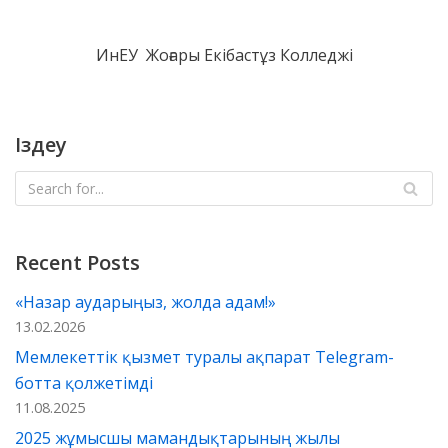
b
l
s
gr
o
e
o
A
a
kl
ИнЕУ Жоғары Екібастұз Колледжi
o
p
m
as
k
p
s
Іздеу
ni
ki
Recent Posts
«Назар аударыңыз, жолда адам!»
13.02.2026
Мемлекеттік қызмет туралы ақпарат Telegram-
ботта қолжетімді
11.08.2025
2025 жұмысшы мамандықтарының жылы