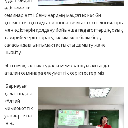
қ деңгейдегі
әдістемелік
семинар өтті. Семинардың мақсаты: кәсіби
қызметте оқытудың инновациялық технологиялары
мен әдістерін қолдану бойынша педагогтердің озық
тәжірибелерін тарату; ғылым мен білім беру
саласындағы ынтымақтастықты дамыту және
нығайту.
Ынтымақтастық туралы меморандум аясында
аталған семинарға әлеуметтік серіктестеріміз
Барнауыл
қаласындағы
«Алтай
мемлекеттік
университет
інің»