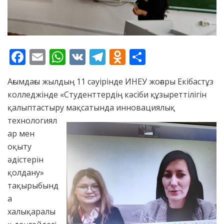
F
E
W
V
T
O
S
ac
m
h
K
el
d
h
Ағымдағы жылдың 11 сәуірінде ИНЕУ жоғары Екібастұз
e
ai
at
e
n
ar
колледжінде «Студенттердің кәсіби құзыреттілігін
b
l
s
gr
o
e
қалыптастыру мақсатында инновациялық
o
A
a
kl
технологиял
o
p
m
as
ар мен
оқыту
k
p
s
әдістерін
ni
қолдану»
ki
тақырыбынд
а
халықаралы