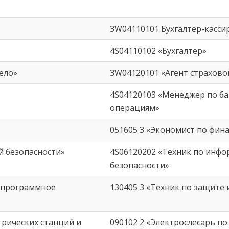
3W04110101 Бухгалтер-касси
4S04110102 «Бухгалтер»
ело»
3W04120101 «Агент страхово
4S04120103 «Менеджер по б
операциям»
051605 3 «Экономист по фин
 безопасности»
4S06120202 «Техник по инф
безопасности»
и программное
130405 3 «Техник по защите
рических станций и
090102 2 «Электрослесарь по