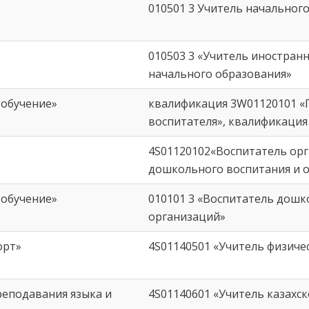
010501 3 Учитель начальног
010503 3 «Учитель иностран
начального образования»
 обучение»
квалификация 3W01120101 
воспитателя», квалификация
4S01120102«Воспитатель ор
дошкольного воспитания и 
 обучение»
010101 3 «Воспитатель дош
организаций»
орт»
4S01140501 «Учитель физиче
реподавания языка и
4S01140601 «Учитель казахск