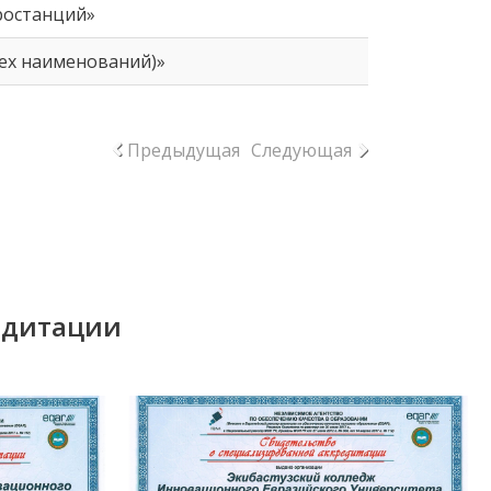
ростанций»
сех наименований)»
»
Предыдущая
Следующая
едитации