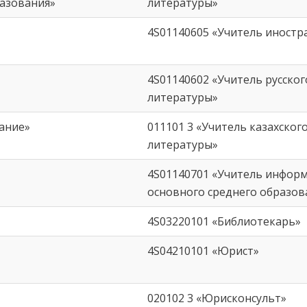
разования»
литературы»
4S01140605 «Учитель иностр
4S01140602 «Учитель русског
литературы»
ание»
011101 3 «Учитель казахского
литературы»
4S01140701 «Учитель информ
основного среднего образов
4S03220101 «Библиотекарь»
4S04210101 «Юрист»
020102 3 «Юрисконсульт»