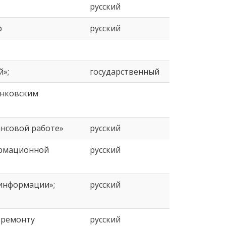
русский
р
русский
й»;
государственный
анковским
ансовой работе»
русский
ормационной
русский
 информации»;
русский
 ремонту
русский