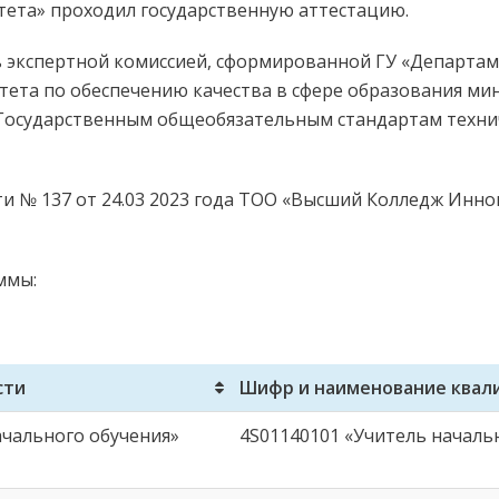
ета» проходил государственную аттестацию.
 экспертной комиссией, сформированной ГУ «Департам
тета по обеспечению качества в сфере образования ми
 Государственным общеобязательным стандартам техни
и № 137 от 24.03 2023 года ТОО «Высший Колледж Инн
ммы:
сти
Шифр и наименование квал
ачального обучения»
4S01140101 «Учитель началь