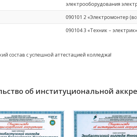
электрооборудования элект
090101 2 «Электромонтер (в
090104 3 «Техник – электрик
кий состав с успешной аттестацией колледжа!
льство об институциональной аккр