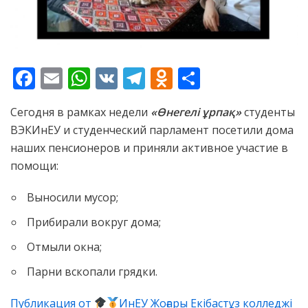
F
E
W
V
T
O
О
ac
m
h
K
el
d
т
Сегодня в рамках недели
«Өнегелі ұрпақ»
студенты
e
ai
at
e
n
п
ВЭКИнЕУ и студенческий парламент посетили дома
b
l
s
gr
o
р
наших пенсионеров и приняли активное участие в
o
A
a
kl
а
помощи:
o
p
m
as
в
Выносили мусор;
k
p
s
и
Прибирали вокруг дома;
ni
т
Отмыли окна;
ki
ь
Парни вскопали грядки.
Публикация от
ИнЕУ Жоғары Екібастұз колледжі