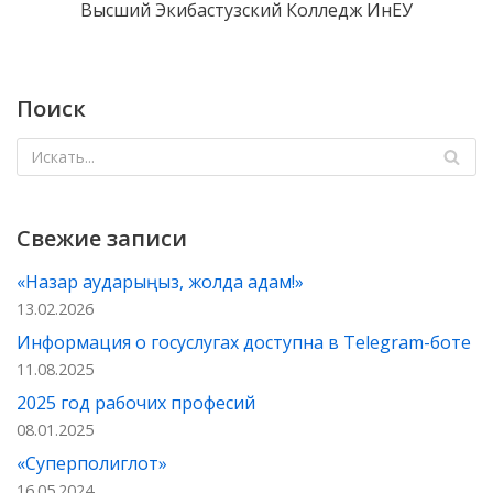
o
A
a
kl
а
Высший Экибастузский Колледж ИнЕУ
o
p
m
as
в
k
p
s
и
Поиск
ni
т
ki
ь
Свежие записи
«Назар аударыңыз, жолда адам!»
13.02.2026
Информация о госуслугах доступна в Telegram-боте
11.08.2025
2025 год рабочих професий
08.01.2025
«Суперполиглот»
16.05.2024